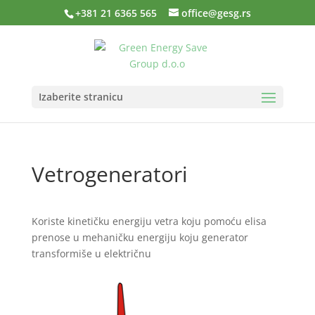
+381 21 6365 565
office@gesg.rs
Izaberite stranicu
Vetrogeneratori
Koriste kinetičku energiju vetra koju pomoću elisa
prenose u mehaničku energiju koju generator
transformiše u električnu